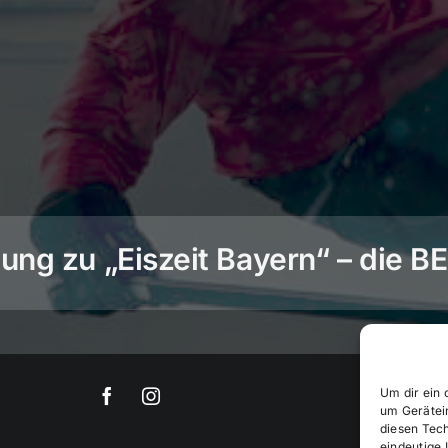
ng zu „Eiszeit Bayern“ – die 
Um dir ein 
um Gerätei
diesen Tec
eindeutige 