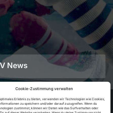
BEV News
Cookie-Zustimmung verwalten
©
2026
• BEV Bayerischer Eissportverband
optimales Erlebnis zu bieten, verwenden wir Technologien wie Cookies,
nformationen zu speichern und/oder darauf zuzugreifen. Wenn du
hnologien zustimmst, können wir Daten wie das Surfverhalten oder
IDs auf dieser Website verarbeiten. Wenn du deine Zustimmung nicht