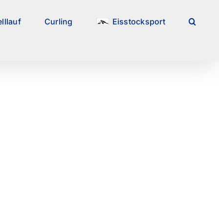
lllauf
Curling
Eisstocksport