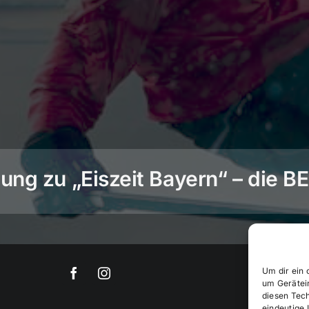
ng zu „Eiszeit Bayern“ – die 
Um dir ein 
um Gerätei
diesen Tec
eindeutige 