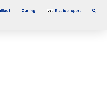
lllauf
Curling
Eisstocksport