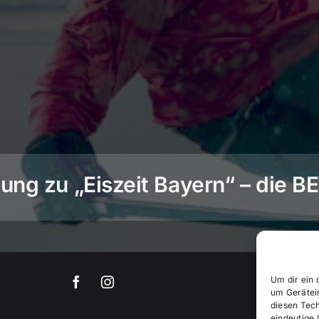
ng zu „Eiszeit Bayern“ – die 
Um dir ein 
um Gerätei
diesen Tec
eindeutige 