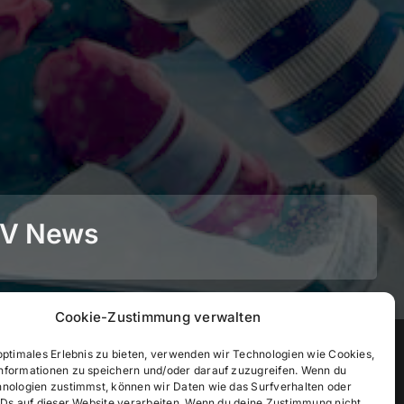
BEV News
Cookie-Zustimmung verwalten
©
2026
• BEV Bayerischer Eissportverband
optimales Erlebnis zu bieten, verwenden wir Technologien wie Cookies,
nformationen zu speichern und/oder darauf zuzugreifen. Wenn du
hnologien zustimmst, können wir Daten wie das Surfverhalten oder
IDs auf dieser Website verarbeiten. Wenn du deine Zustimmung nicht