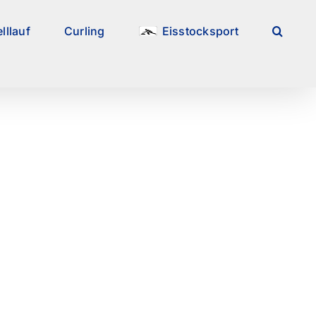
lllauf
Curling
Eisstocksport