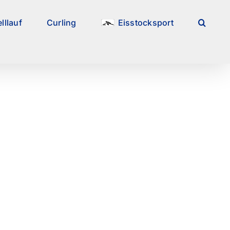
lllauf
Curling
Eisstocksport