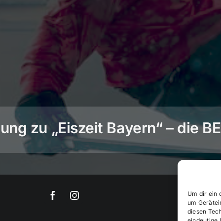
ng zu „Eiszeit Bayern“ – die 
Um dir ein 
um Gerätei
diesen Tec
eindeutige 