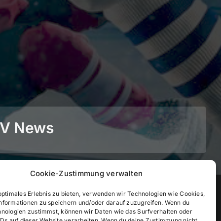
BEV News
Cookie-Zustimmung verwalten
©
2026
• BEV Bayerischer Eissportverband
optimales Erlebnis zu bieten, verwenden wir Technologien wie Cookies,
nformationen zu speichern und/oder darauf zuzugreifen. Wenn du
hnologien zustimmst, können wir Daten wie das Surfverhalten oder
IDs auf dieser Website verarbeiten. Wenn du deine Zustimmung nicht