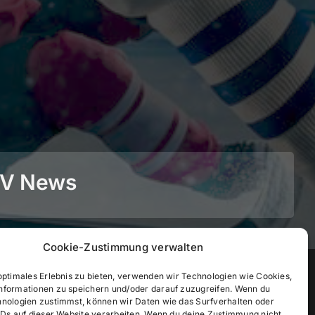
BEV News
Cookie-Zustimmung verwalten
©
2026
• BEV Bayerischer Eissportverband
optimales Erlebnis zu bieten, verwenden wir Technologien wie Cookies,
nformationen zu speichern und/oder darauf zuzugreifen. Wenn du
hnologien zustimmst, können wir Daten wie das Surfverhalten oder
IDs auf dieser Website verarbeiten. Wenn du deine Zustimmung nicht