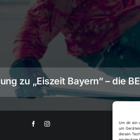
ng zu „Eiszeit Bayern“ – die 
Um dir ein 
um Gerätei
diesen Tec
eindeutige 