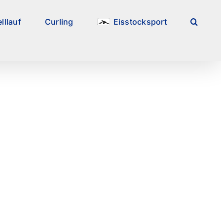
lllauf
Curling
Eisstocksport