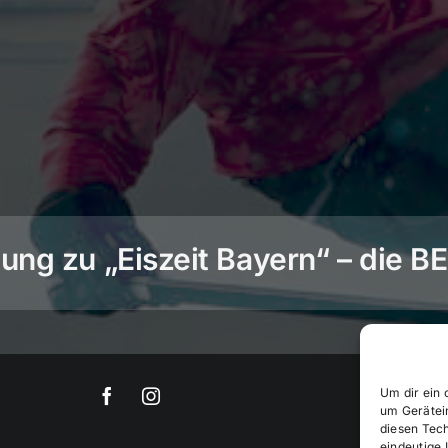
ng zu „Eiszeit Bayern“ – die 
Um dir ein 
um Gerätei
diesen Tec
eindeutige 