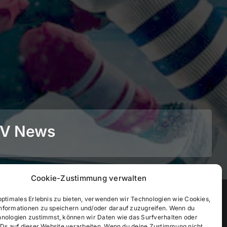
BEV News
Cookie-Zustimmung verwalten
©
2026
• BEV Bayerischer Eissportverband
optimales Erlebnis zu bieten, verwenden wir Technologien wie Cookies,
nformationen zu speichern und/oder darauf zuzugreifen. Wenn du
hnologien zustimmst, können wir Daten wie das Surfverhalten oder
IDs auf dieser Website verarbeiten. Wenn du deine Zustimmung nicht