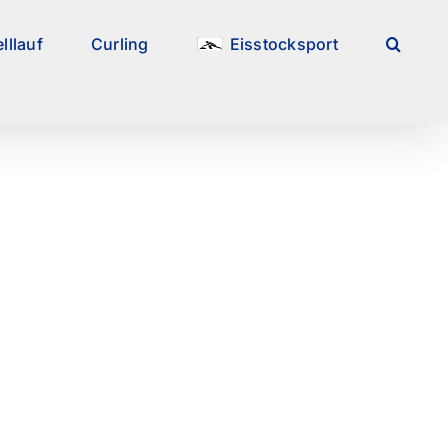
lllauf
Curling
Eisstocksport