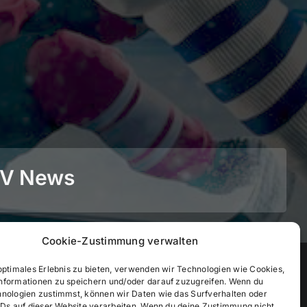
BEV News
Cookie-Zustimmung verwalten
©
2026
• BEV Bayerischer Eissportverband
optimales Erlebnis zu bieten, verwenden wir Technologien wie Cookies,
nformationen zu speichern und/oder darauf zuzugreifen. Wenn du
hnologien zustimmst, können wir Daten wie das Surfverhalten oder
IDs auf dieser Website verarbeiten. Wenn du deine Zustimmung nicht