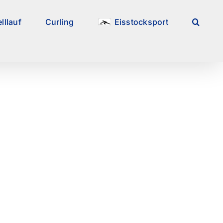
lllauf
Curling
Eisstocksport