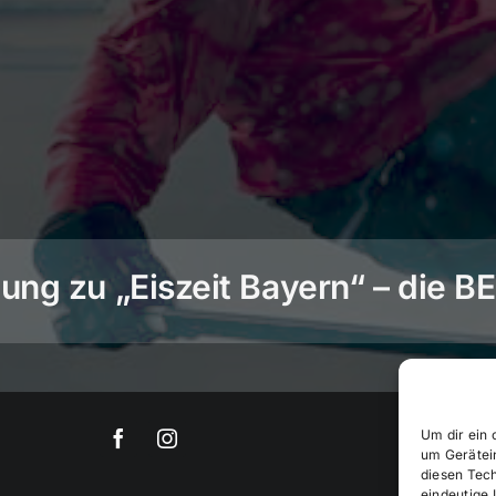
ng zu „Eiszeit Bayern“ – die 
Um dir ein 
um Gerätei
diesen Tec
eindeutige 