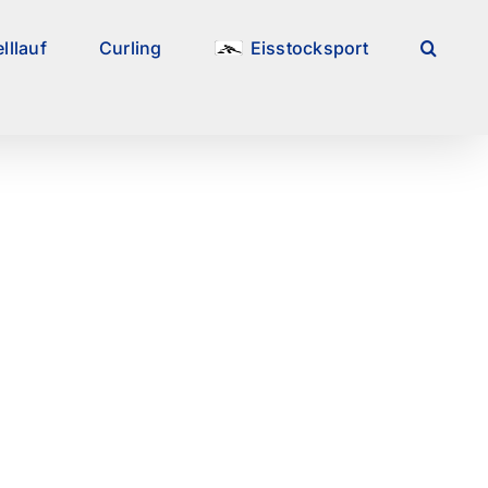
lllauf
Curling
Eisstocksport