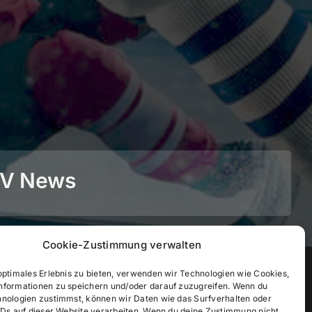
BEV News
Cookie-Zustimmung verwalten
©
2026
• BEV Bayerischer Eissportverband
optimales Erlebnis zu bieten, verwenden wir Technologien wie Cookies,
nformationen zu speichern und/oder darauf zuzugreifen. Wenn du
hnologien zustimmst, können wir Daten wie das Surfverhalten oder
IDs auf dieser Website verarbeiten. Wenn du deine Zustimmung nicht