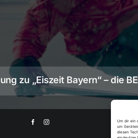
ng zu „Eiszeit Bayern“ – die 
Um dir ein 
um Gerätei
diesen Tec
eindeutige 