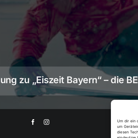
ng zu „Eiszeit Bayern“ – die 
Um dir ein 
um Gerätei
diesen Tec
eindeutige 