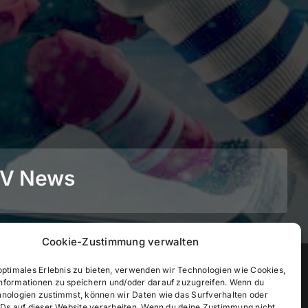
BEV News
Cookie-Zustimmung verwalten
©
2026
• BEV Bayerischer Eissportverband
optimales Erlebnis zu bieten, verwenden wir Technologien wie Cookies,
nformationen zu speichern und/oder darauf zuzugreifen. Wenn du
hnologien zustimmst, können wir Daten wie das Surfverhalten oder
IDs auf dieser Website verarbeiten. Wenn du deine Zustimmung nicht