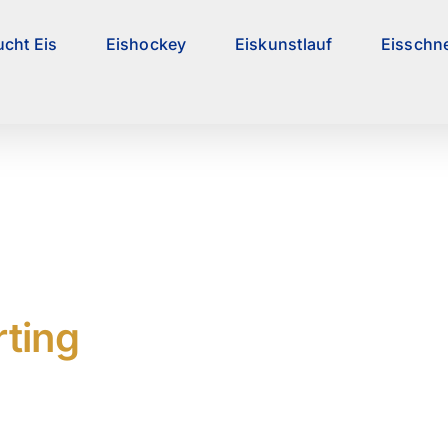
ucht Eis
Eishockey
Eiskunstlauf
Eisschne
rting