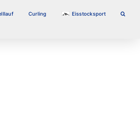
lllauf
Curling
Eisstocksport