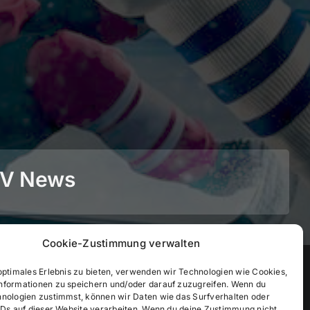
BEV News
Cookie-Zustimmung verwalten
©
2026
• BEV Bayerischer Eissportverband
optimales Erlebnis zu bieten, verwenden wir Technologien wie Cookies,
nformationen zu speichern und/oder darauf zuzugreifen. Wenn du
hnologien zustimmst, können wir Daten wie das Surfverhalten oder
IDs auf dieser Website verarbeiten. Wenn du deine Zustimmung nicht