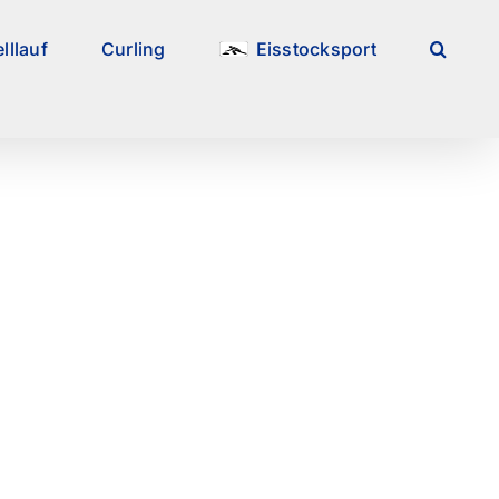
lllauf
Curling
Eisstocksport