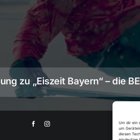
ng zu „Eiszeit Bayern“ – die 
Um dir ein 
um Gerätei
diesen Tec
eindeutige 