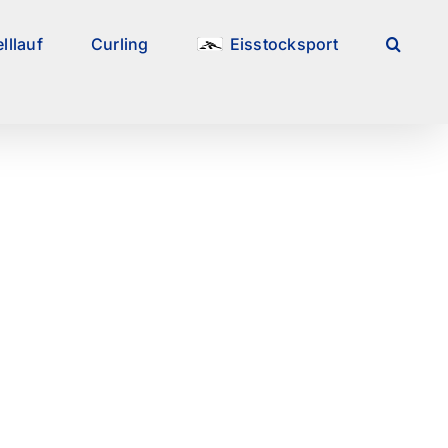
lllauf
Curling
Eisstocksport