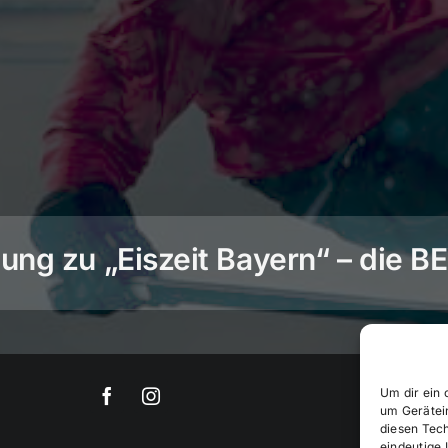
ng zu „Eiszeit Bayern“ – die 
Um dir ein 
um Gerätei
diesen Tec
eindeutige 