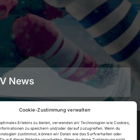
BEV News
Cookie-Zustimmung verwalten
©
2026
• BEV Bayerischer Eissportverband
optimales Erlebnis zu bieten, verwenden wir Technologien wie Cookies,
nformationen zu speichern und/oder darauf zuzugreifen. Wenn du
hnologien zustimmst, können wir Daten wie das Surfverhalten oder
IDs auf dieser Website verarbeiten. Wenn du deine Zustimmung nicht