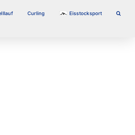
lllauf
Curling
Eisstocksport