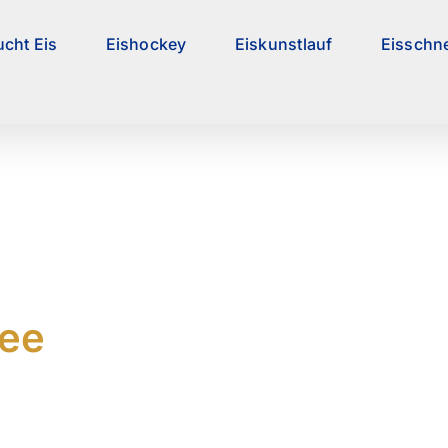
ucht Eis
Eishockey
Eiskunstlauf
Eisschne
see