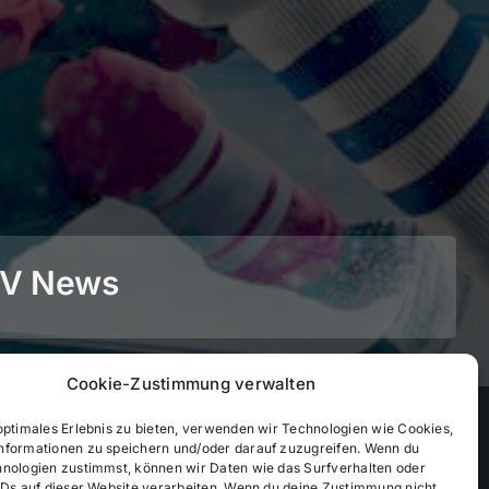
BEV News
Cookie-Zustimmung verwalten
©
2026
• BEV Bayerischer Eissportverband
optimales Erlebnis zu bieten, verwenden wir Technologien wie Cookies,
nformationen zu speichern und/oder darauf zuzugreifen. Wenn du
hnologien zustimmst, können wir Daten wie das Surfverhalten oder
IDs auf dieser Website verarbeiten. Wenn du deine Zustimmung nicht