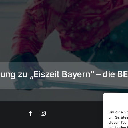
ng zu „Eiszeit Bayern“ – die 
Um dir ein 
um Gerätei
diesen Tec
eindeutige 