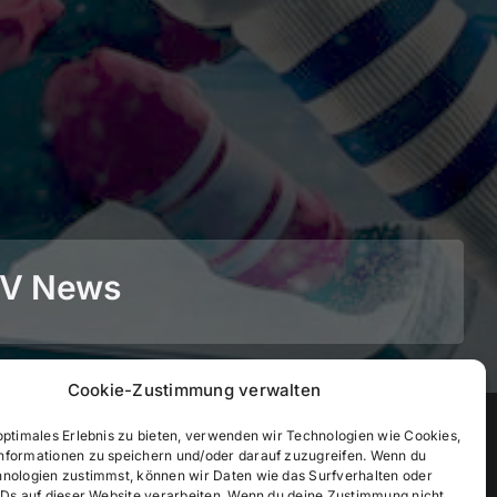
BEV News
Cookie-Zustimmung verwalten
©
2026
• BEV Bayerischer Eissportverband
optimales Erlebnis zu bieten, verwenden wir Technologien wie Cookies,
nformationen zu speichern und/oder darauf zuzugreifen. Wenn du
hnologien zustimmst, können wir Daten wie das Surfverhalten oder
IDs auf dieser Website verarbeiten. Wenn du deine Zustimmung nicht