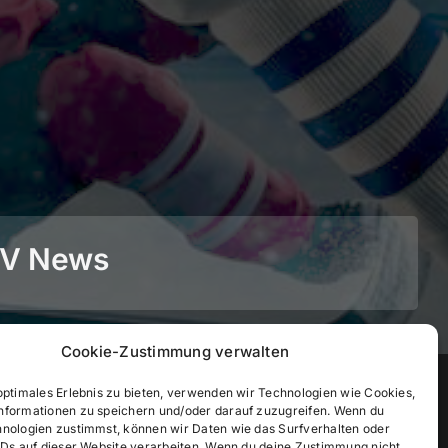
BEV News
Cookie-Zustimmung verwalten
©
2026
• BEV Bayerischer Eissportverband
optimales Erlebnis zu bieten, verwenden wir Technologien wie Cookies,
nformationen zu speichern und/oder darauf zuzugreifen. Wenn du
hnologien zustimmst, können wir Daten wie das Surfverhalten oder
IDs auf dieser Website verarbeiten. Wenn du deine Zustimmung nicht