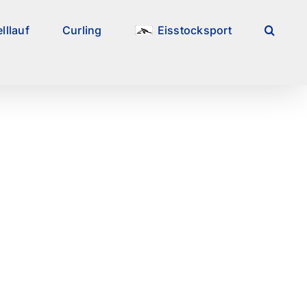
lllauf
Curling
Eisstocksport