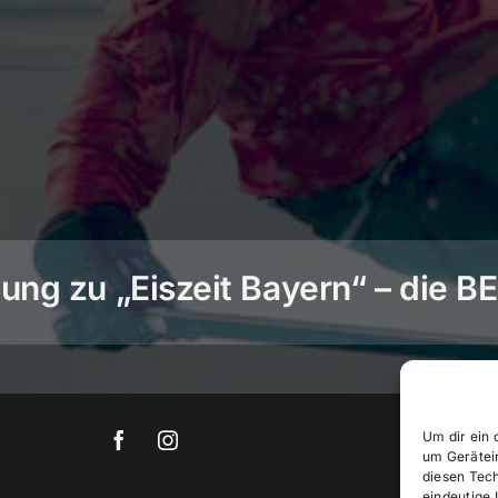
ng zu „Eiszeit Bayern“ – die 
Um dir ein 
um Gerätei
diesen Tec
eindeutige 