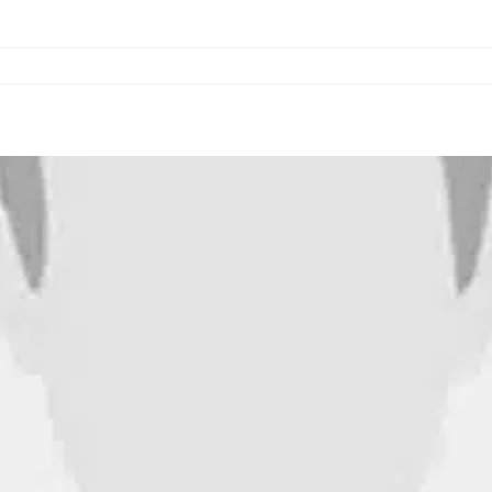
r,
ed