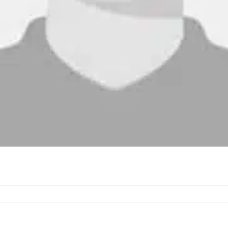
ier,
rt