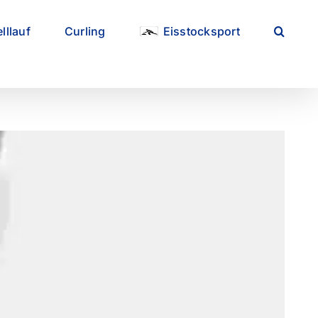
lllauf
Curling
Eisstocksport