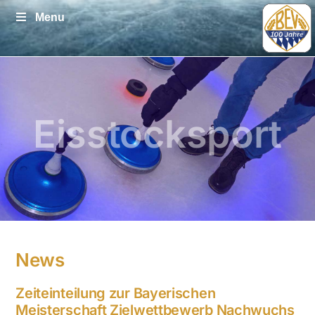
Zum
Menu
Inhalt
springen
Eisstocksport
News
Zeiteinteilung zur Bayerischen
Meisterschaft Zielwettbewerb Nachwuchs