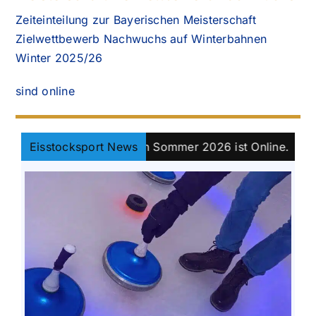
Zeiteinteilung zur Bayerischen Meisterschaft
Zielwettbewerb Nachwuchs auf Winterbahnen
Winter 2025/26
sind online
yernpokal Damen Sommer 2026 ist Online.
Eisstocksport News
||
Klassen