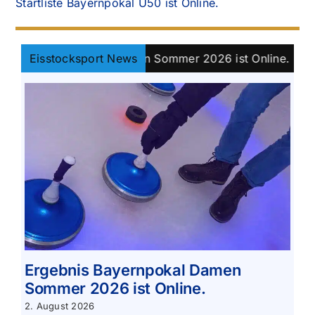
Startliste Bayernpokal Ü50 ist Online.
s Bayernpokal Damen Sommer 2026 ist Online.
Eisstocksport News
||
Kla
Ergebnis Bayernpokal Damen
Sommer 2026 ist Online.
2. August 2026