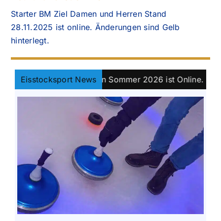
Starter BM Ziel Damen und Herren Stand
28.11.2025 ist online. Änderungen sind Gelb
hinterlegt.
s Bayernpokal Damen Sommer 2026 ist Online.
Eisstocksport News
||
Kla