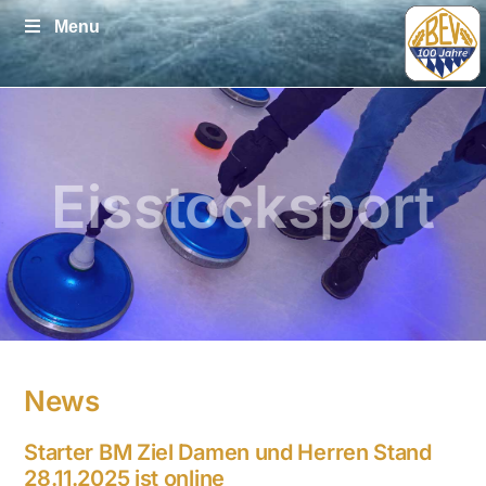
Zum
Menu
Inhalt
springen
Eisstocksport
News
Starter BM Ziel Damen und Herren Stand
28.11.2025 ist online