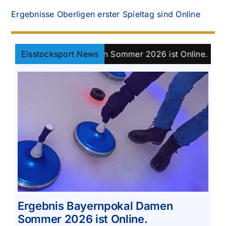
Ergebnisse Oberligen erster Spieltag sind Online
s Bayernpokal Damen Sommer 2026 ist Online.
Eisstocksport News
||
Kla
Ergebnis Bayernpokal Damen
Sommer 2026 ist Online.