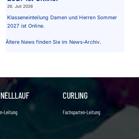
26. Juli 2026
Klasseneinteilung Damen und Herren Sommer
2027 ist Online.
Ältere News finden Sie im
News-Archiv
.
HNELLLAUF
CURLING
n-Leitung
Fachsparten-Leitung