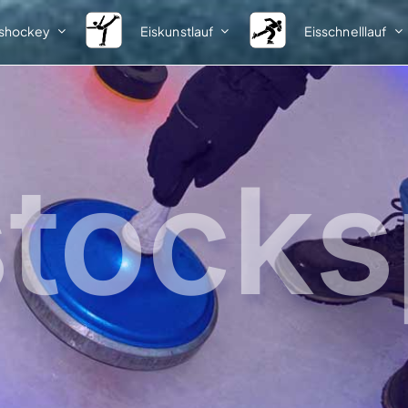
ishockey
Eiskunstlauf
Eisschnelllauf
Spielbetrieb
Nachwuchs
Meisterschaften
Informationen
Ausschreibungen
Talentsichtung
stocks
Startlisten
Vorlagen
Ergebnisse
Ergebnisse
1. Bundesliga
Talentförderlehrgänge
Förderlehrgang I
2. Bundesliga
Teilnehmer
Klasseneinteilungen
Ergebnisse
Pokale
Förderlehrgang II
Ausschreibungen