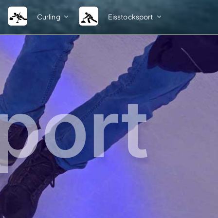
Curling
Eisstocksport
Ligastruktur
Verband
Herren Sommer
BEV-News
Damen Sommer
Kontakte Fachsparte A – Z
port
Herren Winter
Kontakte Bezirksobleute A –
Spielsystem Herren 1. Bundesliga
Kontakte Kreisobleute A – Z
Spielsystem Herren 2. Bundesliga
Vereinsverzeichnis
Damen Winter
Ordnungen und Bestimmun
Spielsystem Damen 1. Bundesliga
Weblinks
IFI
DESV