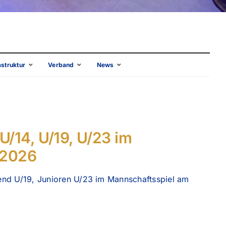
Teilnehmer
Startlisten
Ergebnisse
Ergebnisse
Zielwettbewerb
Auf einen Blick
astruktur
Verband
News
D-Kader
Termine
Ergebnis 
Lehrgangsteilnehmer
Aktuelle Liveticker
Termine
Kalender
U/14, U/19, U/23 im
Ergebnisse
Unterlagen
 2026
DESV
Bewerbungen
end U/19, Junioren U/23 im Mannschaftsspiel am
Mitteilungen
Startkarten
Schiedsrichterwesen