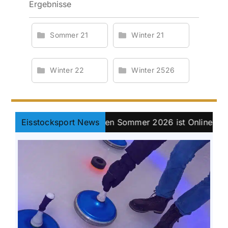
Ergebnisse
Sommer 21
Winter 21
Winter 22
Winter 2526
is Bayernpokal Damen Sommer 2026 ist Online.
Eisstocksport News
||
Kl