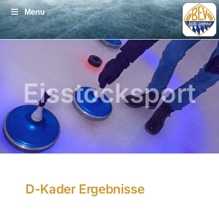
Zum
Menu
Inhalt
springen
Eisstocksport
D-Kader Ergebnisse