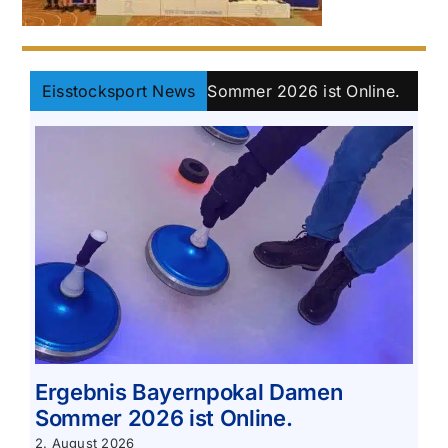
ayernpokal Damen Sommer 2026 ist Online.
Eisstocksport News
||
Klass
Ergebnis Bayernpokal Damen
Sommer 2026 ist Online.
2. August 2026