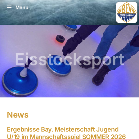
Zum
Menu
Inhalt
springen
Eisstocksport
News
Ergebnisse Bay. Meisterschaft Jugend
U/19 im Mannschaftsspiel SOMMER 2026