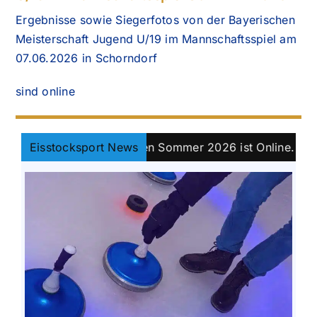
Ergebnisse sowie Siegerfotos von der Bayerischen
Meisterschaft Jugend U/19 im Mannschaftsspiel am
07.06.2026 in Schorndorf
sind online
s Bayernpokal Damen Sommer 2026 ist Online.
Eisstocksport News
||
Kl