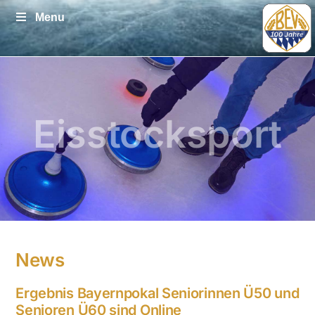
Zum
Menu
Inhalt
springen
Eisstocksport
News
Ergebnis Bayernpokal Seniorinnen Ü50 und
Senioren Ü60 sind Online