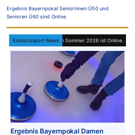
Ergebnis Bayernpokal Seniorinnen Ü50 und
Senioren Ü60 sind Online
s Bayernpokal Damen Sommer 2026 ist Online.
Eisstocksport News
||
Kla
Ergebnis Bayernpokal Damen