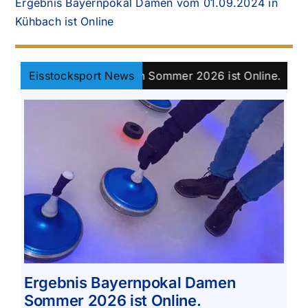
Ergebnis Bayernpokal Damen vom 01.09.2024 in
Kühbach ist Online
 Bayernpokal Damen Sommer 2026 ist Online.
Eisstocksport News
||
Kla
Ergebnis Bayernpokal Damen
Sommer 2026 ist Online.