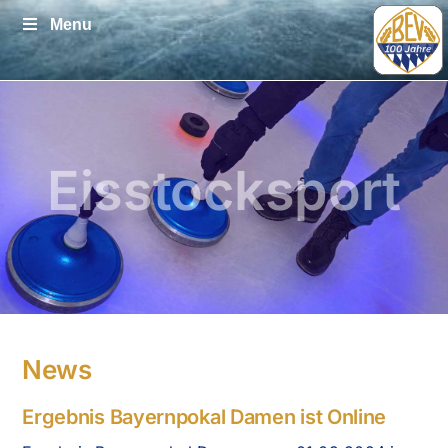
Zum
Menu
Inhalt
springen
Eisstocksport
News
Ergebnis Bayernpokal Damen ist Online