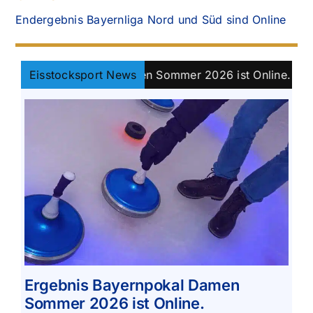
Endergebnis Bayernliga Nord und Süd sind Online
s Bayernpokal Damen Sommer 2026 ist Online.
Eisstocksport News
||
Kl
Ergebnis Bayernpokal Damen
Sommer 2026 ist Online.