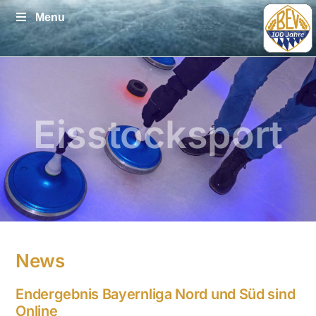
Zum
Menu
Inhalt
springen
Eisstocksport
News
Endergebnis Bayernliga Nord und Süd sind
Online