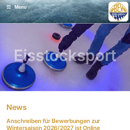
Zum
Menu
Inhalt
springen
Eisstocksport
News
Anschreiben für Bewerbungen zur
Wintersaison 2026/2027 ist Online