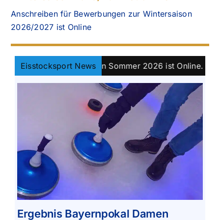
Anschreiben für Bewerbungen zur Wintersaison
2026/2027 ist Online
s Bayernpokal Damen Sommer 2026 ist Online.
Eisstocksport News
||
Kla
Ergebnis Bayernpokal Damen