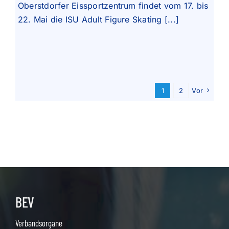
Oberstdorfer Eissportzentrum findet vom 17. bis
22. Mai die ISU Adult Figure Skating [...]
1
2
Vor
BEV
Verbandsorgane