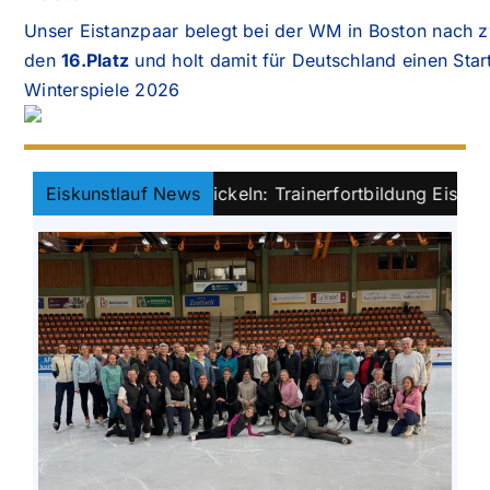
Unser Eistanzpaar belegt bei der WM in Boston nach 
den
16.Platz
und holt damit für Deutschland einen Star
Winterspiele 2026
nsam weiterentwickeln: Trainerfortbildung Eiskunstlauf in
Eiskunstlauf News