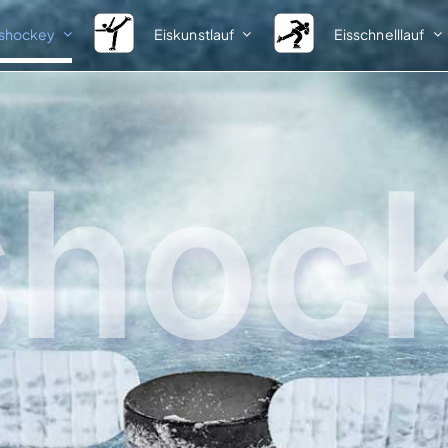
ishockey
Eiskunstlauf
Eisschnelllauf
Spielbetrieb
Nachwuchs
Meisterschaften
Informationen
shoc
Ausschreibungen
Talentsichtung
Startlisten
Vorlagen
Ergebnisse
Ergebnisse
1. Bundesliga
Talentförderlehrgänge
Förderlehrgang I
2. Bundesliga
Teilnehmer
Klasseneinteilungen
Ergebnisse
Pokale
Förderlehrgang II
Ausschreibungen