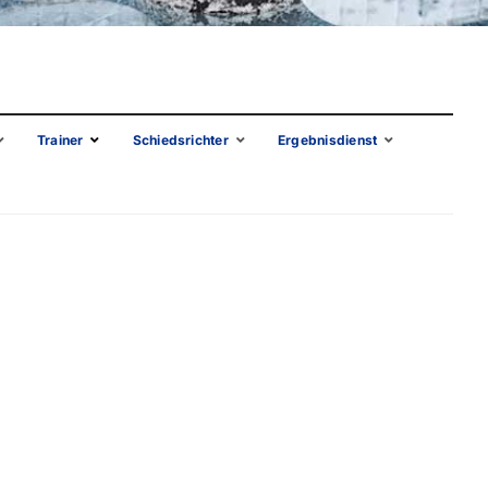
Teilnehmer
Startlisten
Ergebnisse
Ergebnisse
Zielwettbewerb
Auf einen Blick
Trainer
Schiedsrichter
Ergebnisdienst
D-Kader
Termine
Lehrgangsteilnehmer
Aktuelle Liveticker
Sommerferien-Auftakt auf dem Eis
Termine
Kalender
Ergebnisse
Unterlagen
DESV
Bewerbungen
Mitteilungen
Startkarten
Schiedsrichterwesen