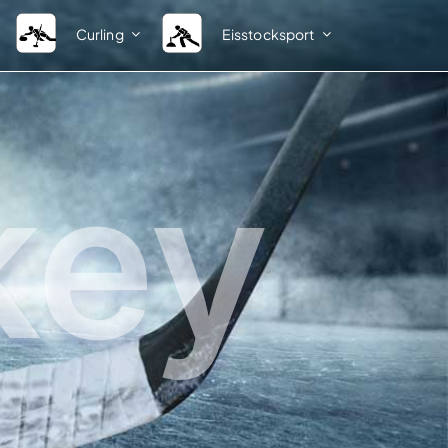
Curling
Eisstocksport
Ligastruktur
Verband
Herren Sommer
BEV-News
key
Damen Sommer
Kontakte Fachsparte A – Z
Herren Winter
Kontakte Bezirksobleute A –
Spielsystem Herren 1. Bundesliga
Kontakte Kreisobleute A – Z
Spielsystem Herren 2. Bundesliga
Vereinsverzeichnis
Damen Winter
Ordnungen und Bestimmun
Spielsystem Damen 1. Bundesliga
Weblinks
IFI
DESV