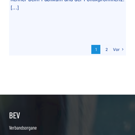
[...]
1
2
Vor
BEV
Verbandsorgane