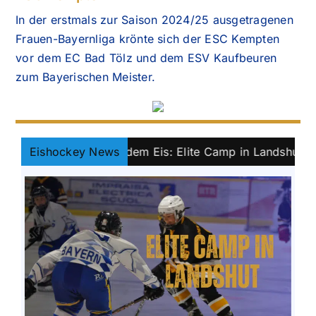
In der erstmals zur Saison 2024/25 ausgetragenen
Frauen-Bayernliga krönte sich der ESC Kempten
vor dem EC Bad Tölz und dem ESV Kaufbeuren
zum Bayerischen Meister.
n-Auftakt auf dem Eis: Elite Camp in Landshut
Eishockey News
||
Ber