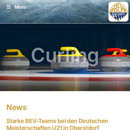
Zum
Menu
Inhalt
springen
Curling
News
Starke BEV-Teams bei den Deutschen
Meisterschaften U21 in Oberstdorf